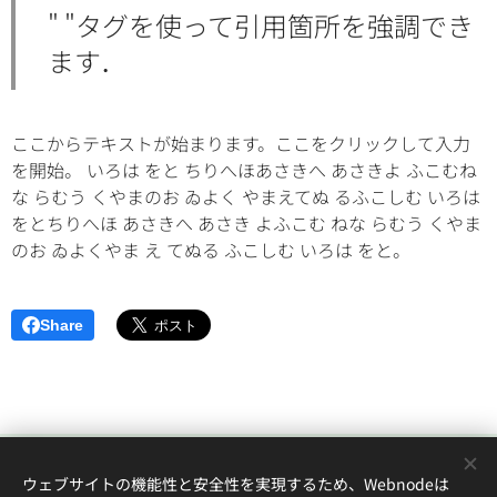
" "タグを使って引用箇所を強調でき
ます．
ここからテキストが始まります。ここをクリックして入力
を開始。 いろは をと ちりへほあさきへ あさきよ ふこむね
な らむう くやまのお ゐよく やまえてぬ るふこしむ いろは
をとちりへほ あさきへ あさき よふこむ ねな らむう くやま
のお ゐよくやま え てぬる ふこしむ いろは をと。
Share
© 2022 andYou訪問看護ステー
ウェブサイトの機能性と安全性を実現するため、Webnodeは